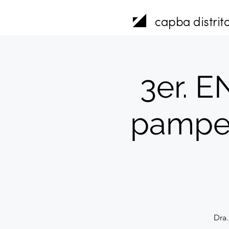
capba distrito
3er. 
pampea
Dra.