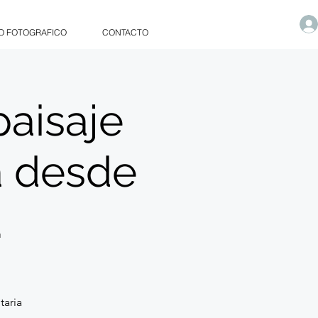
O FOTOGRAFICO
CONTACTO
aisaje
a desde
.
taria