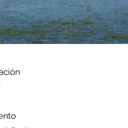
ación
.
ento