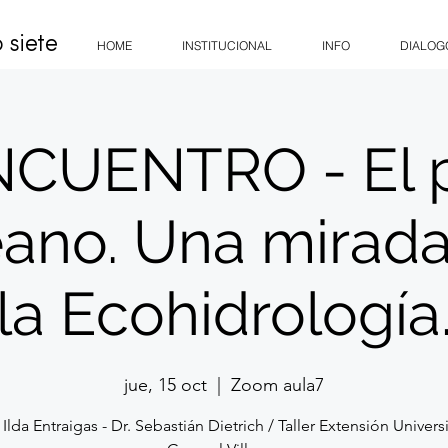
 siete
HOME
INSTITUCIONAL
INFO
DIALOG
ENCUENTRO - El p
no. Una mirad
la Ecohidrología
jue, 15 oct
  |  
Zoom aula7
 Ilda Entraigas - Dr. Sebastián Dietrich / Taller Extensión Universi