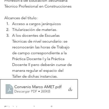
Profesor/a de Educación Secundaria 
Técnico Profesional en Construcciones
Alcances del título:
﻿﻿﻿Acceso a cargos jerárquicos
﻿﻿﻿Titularización de materias.
﻿﻿﻿A los docentes de Escuelas 
Técnicas de nivel secundario: se 
reconocerán las horas de Trabajo 
de campo correspondiente a la 
Práctica Docente I y la Práctica 
Docente II pero deberán cursar de 
manera regular el espacio del 
Taller de dichas instancias.
Convenio Marco AMET
.pdf
Descargar PDF • 265KB
Si te interesa envía un email a 