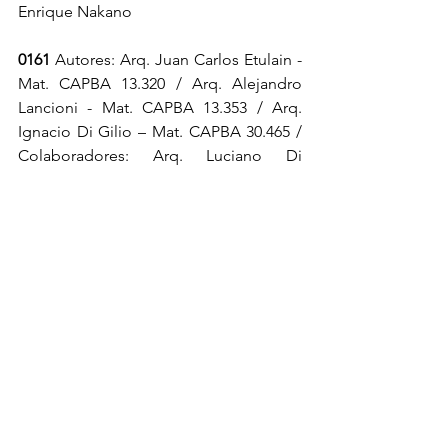
Enrique Nakano
0161
 Autores: Arq. Juan Carlos Etulain - 
Mat. CAPBA 13.320 / Arq. Alejandro 
Lancioni - Mat. CAPBA 13.353 / Arq. 
Ignacio Di Gilio – Mat. CAPBA 30.465 / 
Colaboradores: Arq. Luciano Di 
Gregorio / Sr. Nicolás Luna Weber / Sr. 
Benjamín Saab
0190
 Autor: Arq. Fernando Sebastián 
Fariña Mat. CAPBA 22537 / 
Colaboradora / or : Arq. Emilia Lucila 
Fernández / Agustín Ichuribehere / 
Asesoramiento sistema constructivo: 
Arq. María Camila Gómez
0228 
Autor: Arq. Pablo Reynoso - Mat. 
CAPBA 17676 / Colaboradoras /es: Arq. 