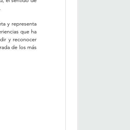
, el sentido de 
.
ta y representa 
riencias que ha 
ir y reconocer 
irada de los más 